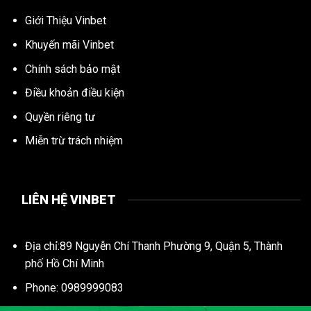
Giới Thiệu Vinbet
Khuyến mãi Vinbet
Chính sách bảo mật
Điều khoản điều kiện
Quyền riêng tư
Miễn trừ trách nhiệm
LIÊN HỆ VINBET
Địa chỉ:89 Nguyễn Chí Thanh Phường 9, Quận 5, Thành
phố Hồ Chí Minh
Phone: 0989999083