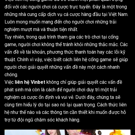
đối với các người chơi cá cược trực tuyến. Đây là một trong
những nhà cung cấp dịch vụ cá cược hàng đầu tại Việt Nam.
Luôn mong muốn mang đến cho người chơi những trải
nghiệm mượt mà và thuận tiện nhất.
Tuy nhiên, trong quá trình tham gia các trò chơi tại cổng
game, người chơi không thể tránh khỏi những thắc mắc. Các
vấn đề về tài khoản, phương thức thanh toán hay các lỗi kỹ
thuật. Chính vì vậy, việc biết cách liên hệ cổng game sẽ giúp
người chơi giải quyết những vấn đề này một cách nhanh
chóng.
Việc
liên hệ Vinbet
không chỉ giúp giải quyết các vấn đề
phát sinh mà còn là cách để người chơi duy trì một trải
nghiệm cá cược ổn định và vui vẻ. Dưới đây, chúng ta sẽ
cùng tìm hiểu lý do tại sao nó lại quan trọng. Cách thức liên
hệ như thế nào và các thông tin cần thiết khi muốn được hỗ
trợ từ đội ngũ chăm sóc khách hàng.