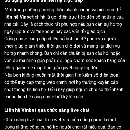
Sử dụng hotline để liên hệ trực tiếp
Một trong những phương thức nhanh chóng và hiệu quả để
liên hệ Vinbet
chính là gọi điện trực tiếp đến số hotline của
nhà cái. Đây là cách thức rất phù hợp nếu bạn cần sự hỗ trợ
ngay lập tức về tài khoản hay các vấn đề giao dịch.
Cổng game cung cấp nhiều số hotline để phục vụ người
chơi, giúp giảm thiểu thời gian chờ đợi và mang lại dịch vụ
hỗ trợ nhanh chóng. Bạn chỉ cần chuẩn bị sẵn câu hỏi hoặc
vấn đề mà mình gặp phải, đội ngũ chăm sóc khách hàng của
cổng game sẽ giúp bạn giải quyết ngay lập tức.
Nếu bạn không muốn mất thời gian tìm kiếm số điện thoại,
có thể truy cập trang web chính, nơi họ thường xuyên cập
nhật thông tin liên hệ. Điều này giúp người chơi có thể nhanh
chóng liên hệ cổng game bất kỳ lúc nào.
Liên hệ Vinbet qua chức năng live chat
Chức năng live chat trên website của cổng game là một
trong những công cụ hỗ trợ người chơi rất hiệu quả. Bạn có