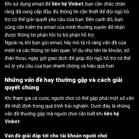
Khi sử dụng email để
liên hệ Vinbet
, bạn cần chắc chắn
rằng đã cung cấp đầy đủ thông tin cần thiết để đội ngũ hỗ
trợ có thể giải quyết yêu cầu của bạn. Bên cạnh đó, bạn
cũng cần kiểm tra email của mình thường xuyên để nhận
được thông tin phản hồi từ bộ phận hỗ trợ.
Ngoài ra, khi bạn gửi email, hãy mô tả rõ ràng vấn đề của
mình và các thông tin liên quan. Ví dụ như tên tài khoản, số
điện thoại, ngày giờ giao dịch để giúp đội ngũ hỗ trợ có thể
xử lý yêu cầu của bạn nhanh chóng và hiệu quả hơn.
Những vấn đề hay thường gặp và cách giải
quyết chúng
Khi tham gia cá cược, người chơi có thể gặp phải một số vấn
đề nhất định trong quá trình trải nghiệm. Dưới đây là những
vấn đề thường gặp mà người chơi cần biết khi
liên hệ
Vinbet
.
Vấn đề giải đáp tới cho tài khoản người chơi